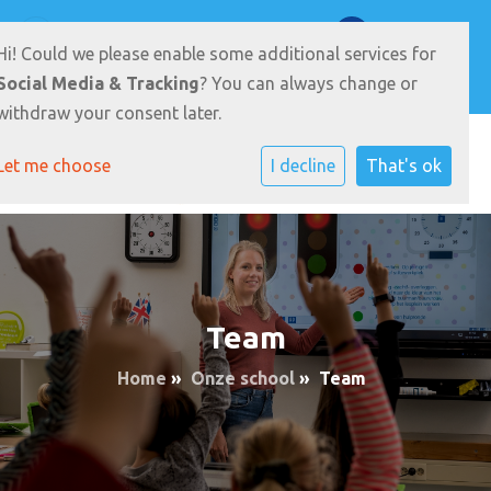
Johan Frisostraat 2 9285 TS Buitenpost
0511-542385
Hi! Could we please enable some additional services for
E-mailadres
Social Media & Tracking
? You can always change or
withdraw your consent later.
Let me choose
I decline
That's ok
Team
Home
»
Onze school
»
Team